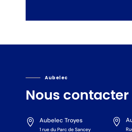
Aubelec
Nous contacter
Au
Aubelec Troyes


Ru
1 rue du Parc de Sancey